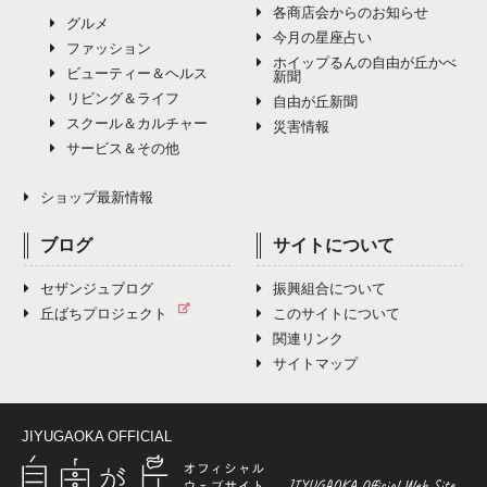
10月（4）
各商店会からのお知らせ
グルメ
今月の星座占い
12月（0）
ファッション
11月（7）
ホイップるんの自由が丘かべ
ビューティー＆ヘルス
新聞
リビング＆ライフ
12月（4）
自由が丘新聞
スクール＆カルチャー
災害情報
サービス＆その他
ショップ最新情報
ブログ
サイトについて
セザンジュブログ
振興組合について
丘ばちプロジェクト
このサイトについて
関連リンク
サイトマップ
JIYUGAOKA OFFICIAL