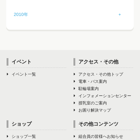
3月（2）
7月（3）
11月（2）
2月（1）
6月（3）
10月（1）
1月（5）
5月（2）
9月（2）
2010年
4月（2）
8月（3）
12月（4）
3月（0）
7月（4）
11月（3）
2月（5）
6月（2）
10月（1）
1月（0）
5月（2）
9月（2）
4月（2）
8月（2）
12月（2）
3月（2）
7月（3）
11月（1）
2月（0）
6月（2）
10月（1）
5月（5）
9月（4）
4月（1）
8月（2）
12月（3）
3月（0）
7月（5）
11月（1）
6月（3）
10月（2）
イベント
アクセス・その他
5月（1）
9月（3）
4月（0）
8月（3）
12月（3）
7月（4）
11月（2）
イベント一覧
アクセス・その他トップ
6月（2）
10月（2）
5月（0）
9月（1）
電車・バス案内
8月（3）
12月（3）
7月（1）
11月（4）
駐輪場案内
6月（0）
10月（4）
インフォメーションセンター
9月（5）
8月（1）
12月（4）
授乳室のご案内
7月（0）
11月（4）
10月（4）
お困り解決マップ
9月（2）
8月（0）
12月（5）
11月（4）
ショップ
その他コンテンツ
10月（2）
9月（9）
12月（3）
ショップ一覧
組合員の皆様へお知らせ
11月（0）