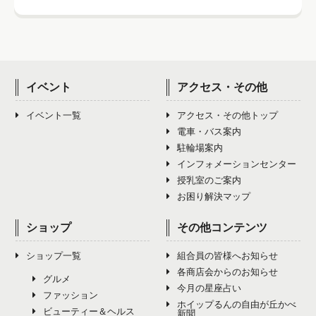
2月（5）
6月（2）
10月（1）
1月（0）
5月（2）
9月（2）
4月（2）
8月（2）
12月（2）
3月（2）
7月（3）
11月（1）
2月（0）
6月（2）
10月（1）
5月（5）
9月（4）
4月（1）
8月（2）
12月（3）
3月（0）
7月（5）
11月（1）
6月（3）
10月（2）
イベント
アクセス・その他
5月（1）
9月（3）
4月（0）
8月（3）
12月（3）
7月（4）
11月（2）
イベント一覧
アクセス・その他トップ
6月（2）
10月（2）
5月（0）
9月（1）
電車・バス案内
8月（3）
12月（3）
7月（1）
11月（4）
駐輪場案内
6月（0）
10月（4）
インフォメーションセンター
9月（5）
8月（1）
12月（4）
授乳室のご案内
7月（0）
11月（4）
10月（4）
お困り解決マップ
9月（2）
8月（0）
12月（5）
11月（4）
ショップ
その他コンテンツ
10月（2）
9月（9）
12月（3）
ショップ一覧
組合員の皆様へお知らせ
11月（0）
10月（4）
各商店会からのお知らせ
グルメ
今月の星座占い
12月（0）
ファッション
11月（7）
ホイップるんの自由が丘かべ
ビューティー＆ヘルス
新聞