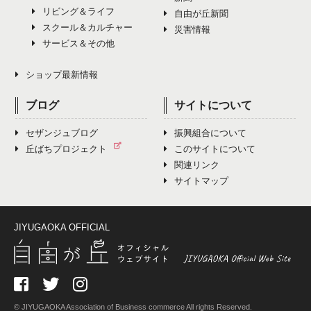
リビング＆ライフ
12月（4）
自由が丘新聞
スクール＆カルチャー
災害情報
サービス＆その他
ショップ最新情報
ブログ
サイトについて
セザンジュブログ
振興組合について
丘ばちプロジェクト
このサイトについて
関連リンク
サイトマップ
JIYUGAOKA OFFICIAL
© JIYUGAOKA Association of Business commerce All rights Reserved.