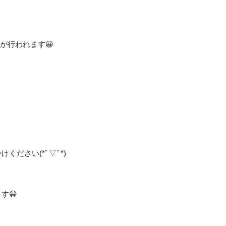
トが行われます😀
ださい(*ﾟ▽ﾟ*)
す😀