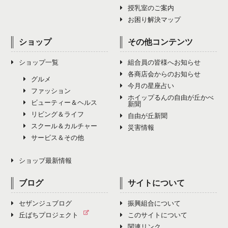
8月（1）
12月（4）
授乳室のご案内
7月（0）
11月（4）
10月（4）
お困り解決マップ
9月（2）
8月（0）
12月（5）
11月（4）
ショップ
その他コンテンツ
10月（2）
9月（9）
12月（3）
ショップ一覧
組合員の皆様へお知らせ
11月（0）
10月（4）
各商店会からのお知らせ
グルメ
今月の星座占い
12月（0）
ファッション
11月（7）
ホイップるんの自由が丘かべ
ビューティー＆ヘルス
新聞
リビング＆ライフ
12月（4）
自由が丘新聞
スクール＆カルチャー
災害情報
サービス＆その他
ショップ最新情報
ブログ
サイトについて
セザンジュブログ
振興組合について
丘ばちプロジェクト
このサイトについて
関連リンク