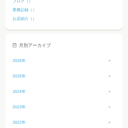
ブログ（）
業務記録（）
お店紹介（）
月別アーカイブ
2026年
1月（3）
2025年
2月（2）
1月（3）
2024年
3月（1）
2月（4）
1月（3）
2023年
4月（2）
3月（4）
2月（2）
1月（2）
5月（2）
2022年
4月（4）
3月（2）