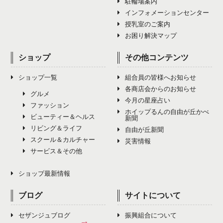
11月（4）
駐輪場案内
6月（0）
10月（4）
インフォメーションセンター
9月（5）
8月（1）
12月（4）
授乳室のご案内
7月（0）
11月（4）
10月（4）
お困り解決マップ
9月（2）
8月（0）
12月（5）
11月（4）
ショップ
その他コンテンツ
10月（2）
9月（9）
12月（3）
ショップ一覧
組合員の皆様へお知らせ
11月（0）
10月（4）
各商店会からのお知らせ
グルメ
今月の星座占い
12月（0）
ファッション
11月（7）
ホイップるんの自由が丘かべ
ビューティー＆ヘルス
新聞
リビング＆ライフ
12月（4）
自由が丘新聞
スクール＆カルチャー
災害情報
サービス＆その他
ショップ最新情報
ブログ
サイトについて
セザンジュブログ
振興組合について