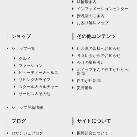
7月（1）
11月（4）
駐輪場案内
6月（0）
10月（4）
インフォメーションセンター
9月（5）
8月（1）
12月（4）
授乳室のご案内
7月（0）
11月（4）
10月（4）
お困り解決マップ
9月（2）
8月（0）
12月（5）
11月（4）
ショップ
その他コンテンツ
10月（2）
9月（9）
12月（3）
ショップ一覧
組合員の皆様へお知らせ
11月（0）
10月（4）
各商店会からのお知らせ
グルメ
今月の星座占い
12月（0）
ファッション
11月（7）
ホイップるんの自由が丘かべ
ビューティー＆ヘルス
新聞
リビング＆ライフ
12月（4）
自由が丘新聞
スクール＆カルチャー
災害情報
サービス＆その他
ショップ最新情報
ブログ
サイトについて
セザンジュブログ
振興組合について