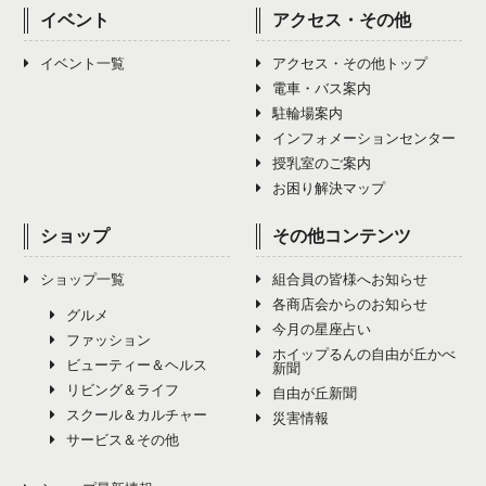
6月（3）
10月（2）
イベント
アクセス・その他
5月（1）
9月（3）
4月（0）
8月（3）
12月（3）
7月（4）
11月（2）
イベント一覧
アクセス・その他トップ
6月（2）
10月（2）
5月（0）
9月（1）
電車・バス案内
8月（3）
12月（3）
7月（1）
11月（4）
駐輪場案内
6月（0）
10月（4）
インフォメーションセンター
9月（5）
8月（1）
12月（4）
授乳室のご案内
7月（0）
11月（4）
10月（4）
お困り解決マップ
9月（2）
8月（0）
12月（5）
11月（4）
ショップ
その他コンテンツ
10月（2）
9月（9）
12月（3）
ショップ一覧
組合員の皆様へお知らせ
11月（0）
10月（4）
各商店会からのお知らせ
グルメ
今月の星座占い
12月（0）
ファッション
11月（7）
ホイップるんの自由が丘かべ
ビューティー＆ヘルス
新聞
リビング＆ライフ
12月（4）
自由が丘新聞
スクール＆カルチャー
災害情報
サービス＆その他