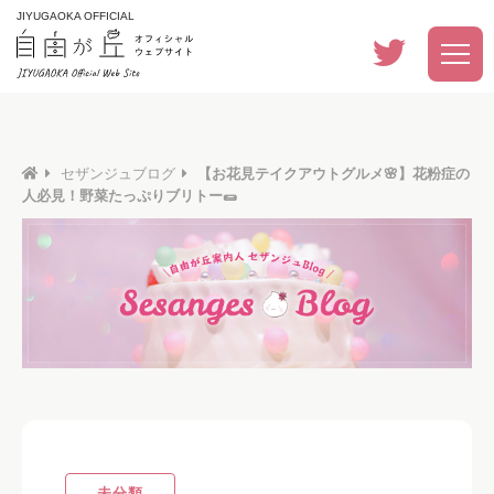
JIYUGAOKA OFFICIAL
セザンジュブログ
【お花見テイクアウトグルメ🌸】花粉症の
人必見！野菜たっぷりブリトー🌯
未分類