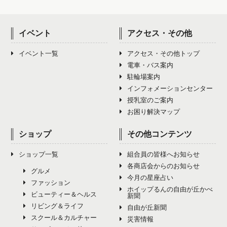
10月（1）
5月（5）
9月（4）
4月（1）
8月（2）
12月（3）
3月（0）
7月（5）
11月（1）
6月（3）
10月（2）
イベント
アクセス・その他
5月（1）
9月（3）
4月（0）
8月（3）
12月（3）
7月（4）
11月（2）
イベント一覧
アクセス・その他トップ
6月（2）
10月（2）
5月（0）
9月（1）
電車・バス案内
8月（3）
12月（3）
7月（1）
11月（4）
駐輪場案内
6月（0）
10月（4）
インフォメーションセンター
9月（5）
8月（1）
12月（4）
授乳室のご案内
7月（0）
11月（4）
10月（4）
お困り解決マップ
9月（2）
8月（0）
12月（5）
11月（4）
ショップ
その他コンテンツ
10月（2）
9月（9）
12月（3）
ショップ一覧
組合員の皆様へお知らせ
11月（0）
10月（4）
各商店会からのお知らせ
グルメ
今月の星座占い
12月（0）
ファッション
11月（7）
ホイップるんの自由が丘かべ
ビューティー＆ヘルス
新聞
リビング＆ライフ
12月（4）
自由が丘新聞
スクール＆カルチャー
災害情報