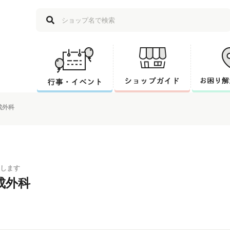
成外科
します
成外科