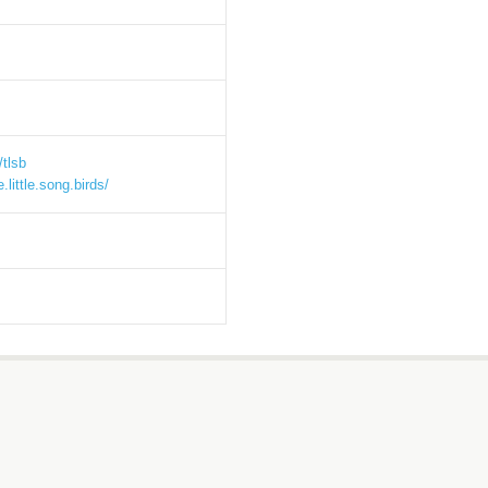
tlsb
little.song.birds/