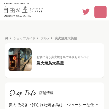
JIYUGAOKA OFFICIAL
ショップガイド
グルメ
炭火焼鳥太美屋
お酒に合う炭火焼き鳥で今夜もカンパイ
炭火焼鳥太美屋
Shop Info
店舗情報
炭火で焼き上げられた焼き鳥は、ジューシーな仕上