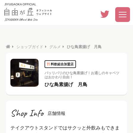
JIYUGAOKA OFFICIAL
ショップガイド
グルメ
ひな鳥素揚げ 月鳥
料飲組合加盟店
パッリパリのひな鳥素揚げ！お通しのキャベツ
はおかわり自由！
ひな鳥素揚げ 月鳥
Shop Info
店舗情報
テイクアウトスタンドではサクッと外飲みもできま