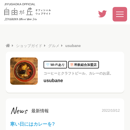
JIYUGAOKA OFFICIAL
ショップガイド
グルメ
usubane
Wi-Fiあり
料飲組合加盟店
コーヒーとクラフトビール、カレーのお店。
usubane
News
最新情報
2022/10/12
寒い日にはカレーを?