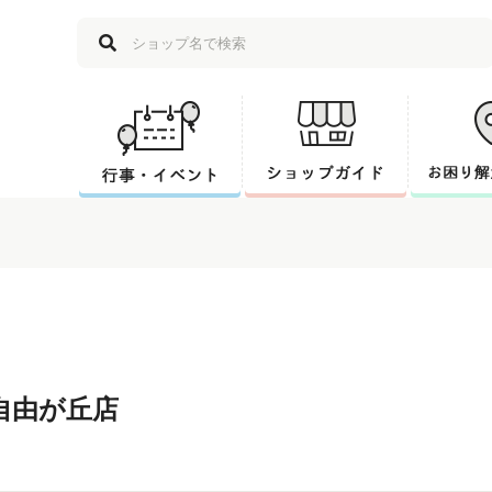
É 自由が丘店