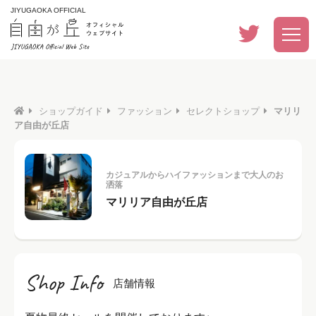
JIYUGAOKA OFFICIAL
ショップガイド
ファッション
セレクトショップ
マリリ
ア自由が丘店
カジュアルからハイファッションまで大人のお
洒落
マリリア自由が丘店
Shop Info
店舗情報