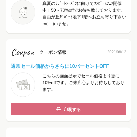
真夏のﾘｿﾞｰﾄｼｰｽﾞﾝに向けてﾜﾝﾋﾟｰｽﾌｪｱ開催
中！50～70%offでお待ち致しております。
自由が丘ﾃﾞﾊﾟｰﾄ地下1階へお立ち寄り下さい
m(__)mませ。
Coupon
クーポン情報
2021/08/12
通常セール価格からさらに10パーセントOFF
こちらの画面提示でセール価格より更に
10%offです。ご来店心よりお待ちしており
ます。
印刷する