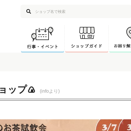
ョップ🍙
(infoより)