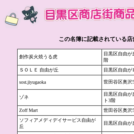
この名簿に記載されている店
目黒区自由が丘1
創作炭火焼うる虎
階
ＳＯＬＥ 自由が丘
目黒区自由が1-
世田谷区奥沢5-
sost.jiyugaoka
目黒区自由が丘
ゾネ
ト3階
Zoff Mart
世田谷区奥沢5-
ソフィアメディデイサービス自由が
目黒区自由が丘2-
丘